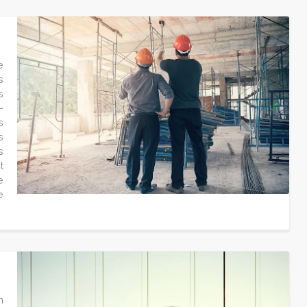
e
s
s
-
s
s
s
t
e
e
n