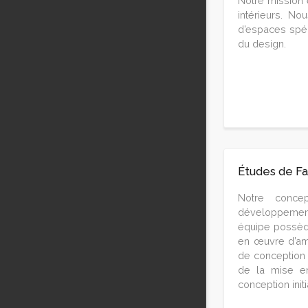
Notre mission e
intérieurs. N
d’espaces spéc
du design.
Études de Fai
Notre concep
développement 
équipe possède 
en œuvre d’amé
de conception
de la mise e
conception initi