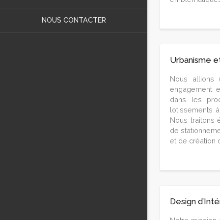
NOUS CONTACTER
Urbanisme e
Nous allions 
engagement e
dans les pro
lotissements à
Nous traitons 
de stationneme
et de création 
Design d’Inté