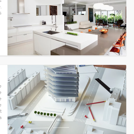
s
,
s
e
e
e
e
t
a