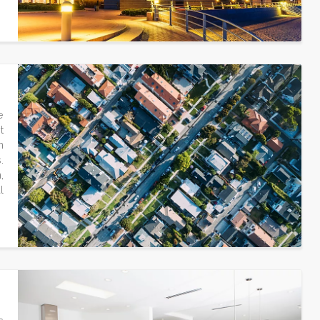
e
t
n
.
,
l