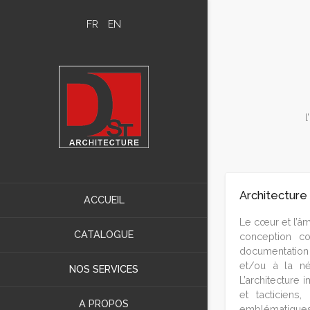
FR
EN
l
Architecture
ACCUEIL
Le cœur et l’âm
CATALOGUE
conception c
documentation 
et/ou à la nég
NOS SERVICES
L’architecture
et tacticiens
A PROPOS
emblématique