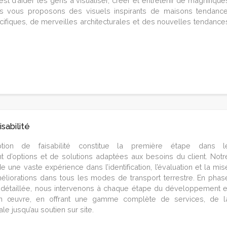
st d’aider les gens à visualiser, créer et entretenir de magnifique
ous vous proposons des visuels inspirants de maisons tendance
ifiques, de merveilles architecturales et des nouvelles tendance
sabilité
tion de faisabilité constitue la première étape dans l
d’options et de solutions adaptées aux besoins du client. Notr
une vaste expérience dans l’identification, l’évaluation et la mis
liorations dans tous les modes de transport terrestre. En phas
 détaillée, nous intervenons à chaque étape du développement e
n œuvre, en offrant une gamme complète de services, de l
ale jusqu’au soutien sur site.