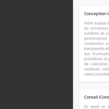
Conception-C
Notre équipe de
du processus 
solutions de c
performances 
construction 
transparents e
aux fournisse
prestations et 
de calendrier
meilleure coll
valeur possible
Conseil (Cons
En ayant un i