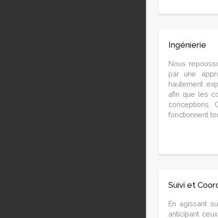
Ingénierie
Nous repousson
par une appro
hautement exp
afin que les c
conceptions. 
fonctionnent t
Suivi et Coor
En agissant su
anticipant ceux