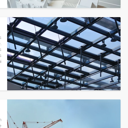
s
,
s
s
i
n
e