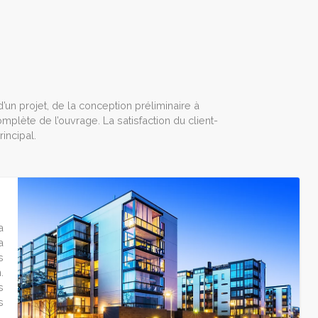
’un projet, de la conception préliminaire à
complète de l’ouvrage. La satisfaction du client-
rincipal.
a
a
s
.
s
s