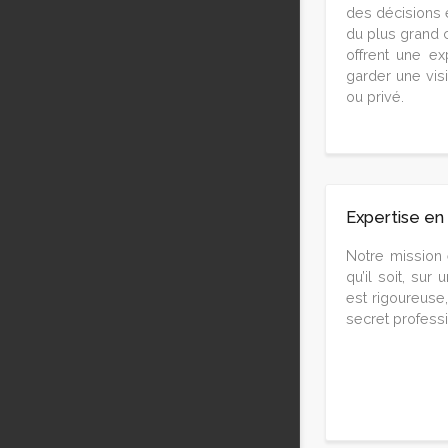
des décisions 
du plus grand 
offrent une e
garder une visi
ou privé.
Expertise en
Notre mission e
qu’il soit, sur
est rigoureuse,
secret profess